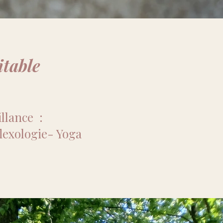
itable
llance :
lexologie- Yoga