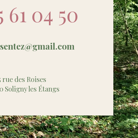
5 61 04 50
esentez@gmail.com
5 rue des Roises
0 Soligny les Étangs