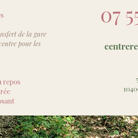
07 5
es
nsfert de la gare
centre pour les
centrer
 repos
1040
rée
osant