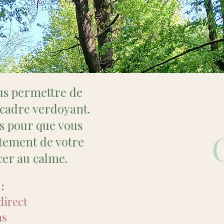
us permettre de
 cadre verdoyant.
s pour que vous
tement de votre
cer au calme.
:
direct
ns