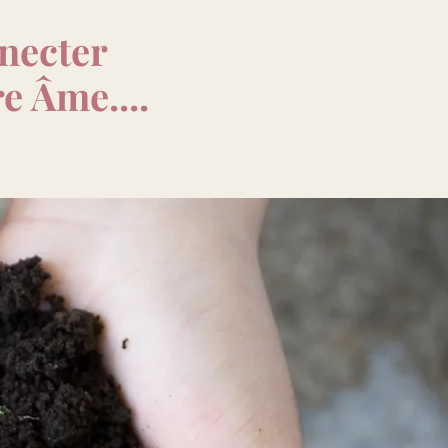
necter
e Âme....