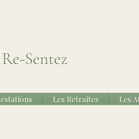
 Re-Sentez
estations
Les Retraites
Les A