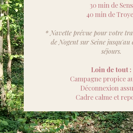
30 min de Sens
40 min de Troy
* Navette prévue pour votre tra
de Nogent sur Seine jusqu'au 
séjours.
Loin de tout :
Campagne propice au
Déconnexion assu
Cadre calme et rep